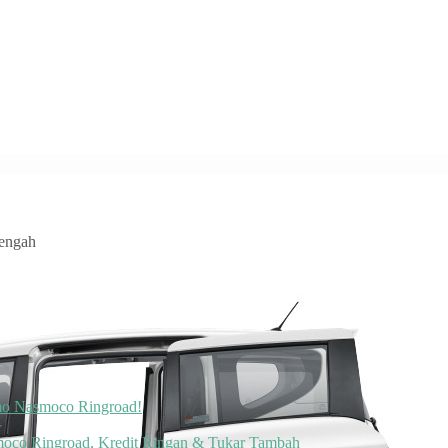
Tengah
omo Nasmoco Ringroad!
moco Ringroad, Kredit Ringan & Tukar Tambah