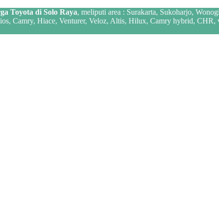
ga Toyota di Solo Raya
, meliputi area : Surakarta, Sukoharjo, Wonog
 Vios, Camry, Hiace, Venturer, Veloz, Altis, Hilux, Camry hybrid, CHR,