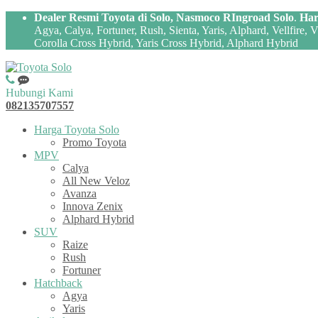
Dealer Resmi Toyota di Solo, Nasmoco RIngroad Solo
.
Har
Agya, Calya, Fortuner, Rush, Sienta, Yaris, Alphard, Vellfire,
Corolla Cross Hybrid, Yaris Cross Hybrid, Alphard Hybrid
Hubungi Kami
082135707557
Harga Toyota Solo
Promo Toyota
MPV
Calya
All New Veloz
Avanza
Innova Zenix
Alphard Hybrid
SUV
Raize
Rush
Fortuner
Hatchback
Agya
Yaris