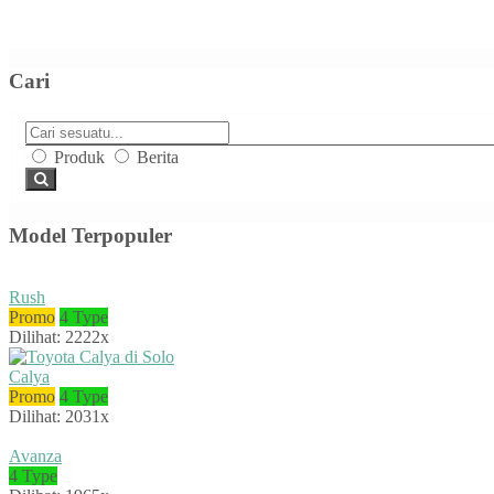
Cari
Produk
Berita
Model Terpopuler
Rush
Promo
4 Type
Dilihat: 2222x
Calya
Promo
4 Type
Dilihat: 2031x
Avanza
4 Type