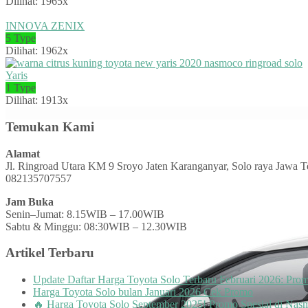
Dilihat: 1965x
INNOVA ZENIX
5 Type
Dilihat: 1962x
Yaris
1 Type
Dilihat: 1913x
Temukan Kami
Alamat
Jl. Ringroad Utara KM 9 Sroyo Jaten Karanganyar, Solo raya Jawa 
082135707557
Jam Buka
Senin–Jumat: 8.15WIB – 17.00WIB
Sabtu & Minggu: 08:30WIB – 12.30WIB
Artikel Terbaru
Update Daftar Harga Toyota Solo Terbaru Februari 2026: Pr
Harga Toyota Solo bulan Januari 2026 Cek Promo
🔥 Harga Toyota Solo September 2025! Promo Spesial di Nas