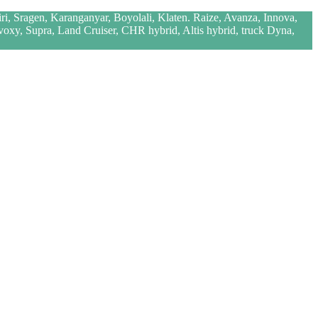
iri, Sragen, Karanganyar, Boyolali, Klaten. Raize, Avanza, Innova,
 voxy, Supra, Land Cruiser, CHR hybrid, Altis hybrid, truck Dyna,