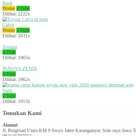
Rush
Promo
4 Type
Dilihat: 2222x
Calya
Promo
4 Type
Dilihat: 2031x
Avanza
4 Type
Dilihat: 1965x
INNOVA ZENIX
5 Type
Dilihat: 1962x
Yaris
1 Type
Dilihat: 1913x
Temukan Kami
Alamat
Jl. Ringroad Utara KM 9 Sroyo Jaten Karanganyar, Solo raya Jawa 
082135707557