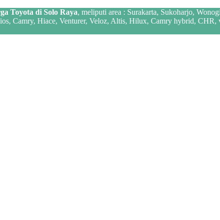
ga Toyota di Solo Raya
, meliputi area : Surakarta, Sukoharjo, Wonog
 Vios, Camry, Hiace, Venturer, Veloz, Altis, Hilux, Camry hybrid, CHR,