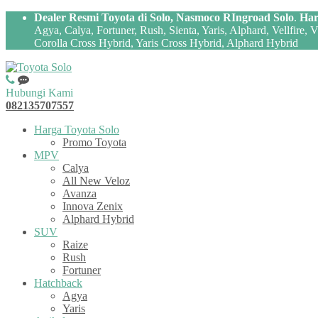
Dealer Resmi Toyota di Solo, Nasmoco RIngroad Solo
.
Har
Agya, Calya, Fortuner, Rush, Sienta, Yaris, Alphard, Vellfire,
Corolla Cross Hybrid, Yaris Cross Hybrid, Alphard Hybrid
Hubungi Kami
082135707557
Harga Toyota Solo
Promo Toyota
MPV
Calya
All New Veloz
Avanza
Innova Zenix
Alphard Hybrid
SUV
Raize
Rush
Fortuner
Hatchback
Agya
Yaris