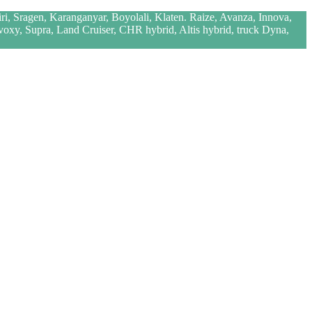
iri, Sragen, Karanganyar, Boyolali, Klaten. Raize, Avanza, Innova,
 voxy, Supra, Land Cruiser, CHR hybrid, Altis hybrid, truck Dyna,