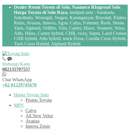
Dealer Resmi Toyota di Solo, Nasmoco RIngroad Solo
.
Harga Toyota di Solo Raya
, meliputi area : Surakarta,
Sukoharjo, Wonogiri, Sragen, Karanganyar, Boyolali, Klaten.
Raize, Avanza, Innova, Agya, Calya, Fortuner, Rush, Sienta,
Yaris, Alphard, Vellfire, Vios, Camry, Hiace, Venturer, Veloz,
Altis, Hilux, Camry hybrid, CHR, voxy, Supra, Land Cruiser,
CHR hybrid, Altis hybrid, truck Dyna, Corolla Cross Hybrid,
Yaris Cross Hybrid, Alphard Hybrid
Hubungi Kami
082135707557
Chat WhatsApp
+62-81229745678
Harga Toyota Solo
Promo Toyota
MPV
Calya
All New Veloz
Avanza
Innova Zenix