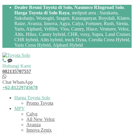
Dealer Resmi Toyota di Solo, Nasmoco RIngroad Solo
.
Harga Toyota di Solo Raya
, meliputi area : Surakarta,
Sukoharjo, Wonogiri, Sragen, Karanganyar, Boyolali, Klaten.
Raize, Avanza, Innova, Agya, Calya, Fortuner, Rush, Sienta,
Yaris, Alphard, Vellfire, Vios, Camry, Hiace, Venturer, Veloz,
Altis, Hilux, Camry hybrid, CHR, voxy, Supra, Land Cruiser,
CHR hybrid, Altis hybrid, truck Dyna, Corolla Cross Hybrid,
Yaris Cross Hybrid, Alphard Hybrid
Hubungi Kami
082135707557
Chat WhatsApp
+62-81229745678
Harga Toyota Solo
Promo Toyota
MPV
Calya
All New Veloz
Avanza
Innova Zenix