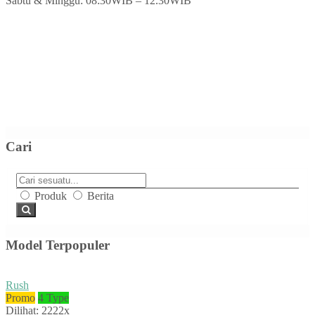
Sabtu & Minggu: 08:30WIB – 12.30WIB
Cari
Produk
Berita
Model Terpopuler
Rush
Promo
4 Type
Dilihat: 2222x