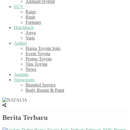
Alphard Hybrid
SUV
Raize
Rush
Fortuner
Hatchback
Agya
Yaris
Artikel
Harga Toyota Solo
Event Toyota
Promo Toyota
Tips Toyota
News
Agenda
Showroom
Bengkel Service
Body Repair & Paint
Berita Terbaru