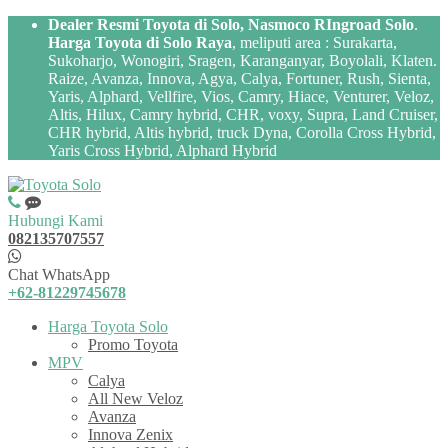
Dealer Resmi Toyota di Solo, Nasmoco RIngroad Solo
.
Harga Toyota di Solo Raya
, meliputi area : Surakarta,
Sukoharjo, Wonogiri, Sragen, Karanganyar, Boyolali, Klaten.
Raize, Avanza, Innova, Agya, Calya, Fortuner, Rush, Sienta,
Yaris, Alphard, Vellfire, Vios, Camry, Hiace, Venturer, Veloz,
Altis, Hilux, Camry hybrid, CHR, voxy, Supra, Land Cruiser,
CHR hybrid, Altis hybrid, truck Dyna, Corolla Cross Hybrid,
Yaris Cross Hybrid, Alphard Hybrid
Hubungi Kami
082135707557
Chat WhatsApp
+62-81229745678
Harga Toyota Solo
Promo Toyota
MPV
Calya
All New Veloz
Avanza
Innova Zenix